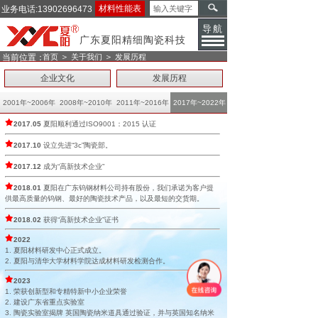
材料性能表
业务电话:13902696473
导航
广东夏阳精细陶瓷科技
＞
＞
当前位置：
首页
关于我们
发展历程
企业文化
发展历程
2001年~2006年
2008年~2010年
2011年~2016年
2017年~2022年
2017.05
夏阳顺利通过ISO9001：2015 认证
2017.10
设立先进“3c”陶瓷部。
2017.12
成为“高新技术企业”
2018.01
夏阳在广东钨钢材料公司持有股份，我们承诺为客户提
供最高质量的钨钢、最好的陶瓷技术产品，以及最短的交货期。
2018.02
获得“高新技术企业”证书
2022
1. 夏阳材料研发中心正式成立。
2. 夏阳与清华大学材料学院达成材料研发检测合作。
2023
1. 荣获创新型和专精特新中小企业荣誉
2. 建设广东省重点实验室
3.
陶瓷实验室揭牌 英国陶瓷纳米道具通过验证，并与英国知名纳米