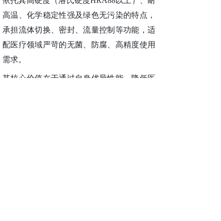
依托其高硬度（洛氏硬度
HRA88以上）、耐
高温、化学稳定性强及绿色无污染的特点，
承担流体切换、密封、流量控制等功能，适
配医疗领域严苛的无菌、防腐、高精度使用
需求。
其核心价值在于通过自身优异性能，降低医
疗设备故障风险、保障诊疗过程精准安全，
契合医疗器械领域对部件可靠性、安全性的
极高要求，是高端医疗设备的关键配套组件
之一。
上一篇：
焊接辊的应用及材料选择指南-广东夏阳精细陶瓷科技有......
下一篇：
共享荣耀，共启新程 | 夏阳公司2025年度年会盛......