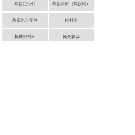
焊接定位针
焊接滚轴（焊接辊）
陶瓷汽车零件
给料管
机械密封环
陶瓷轴套
金属陶瓷组合件(涡轮叶片)
碳化硅(SiC)
精细陶瓷家族中最硬的材料之一
陶瓷轴套
陶瓷汽车零件
涡轮涡杆
涡轮叶片
蓝宝石
透明的陶瓷材料