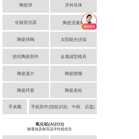
陶瓷球
牙科坯体
化验室仪器
陶瓷流量阀
陶瓷球阀
太阳能光伏辊
纺织陶瓷部件
金属成型模具
陶瓷基片
陶瓷喷嘴
陶瓷环套
陶瓷表粒
手表圈
手机部件(指纹识别、中框、后盖)
氧化铝(Al2O3)
耐腐蚀及耐高温等性能优良