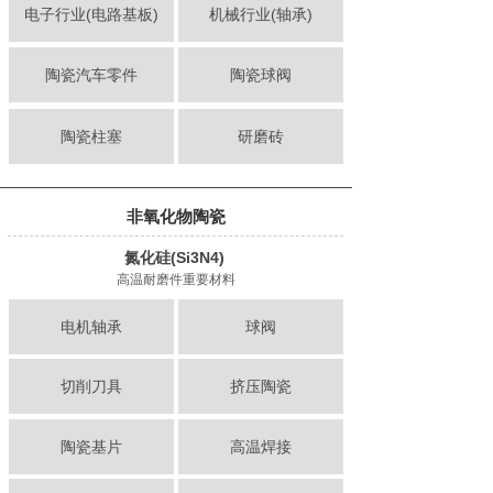
电子行业(电路基板)
机械行业(轴承)
陶瓷汽车零件
陶瓷球阀
陶瓷柱塞
研磨砖
非氧化物陶瓷
氮化硅(Si3N4)
高温耐磨件重要材料
电机轴承
球阀
切削刀具
挤压陶瓷
陶瓷基片
高温焊接